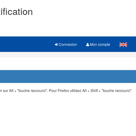
ification
Connexion
Mon compte
 sur Alt + "touche raccourci". Pour Firefox utilisez Alt + Shift + "touche raccourci".