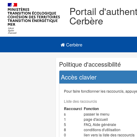
Portail d'authent
Cerbère
Navigation
Menu principal
principale
Cerbère
Navigation
Politique d'accessibilité
et
outils
Accès clavier
annexes
Pour faire fonctionner les raccourcis, appuyer
Liste des raccourcis
Raccourci
Fonction
s
passer le menu
1
page d'accueil
5
FAQ, Aide générale
8
conditions d'utilisation
0
lien vers la liste des raccourcis