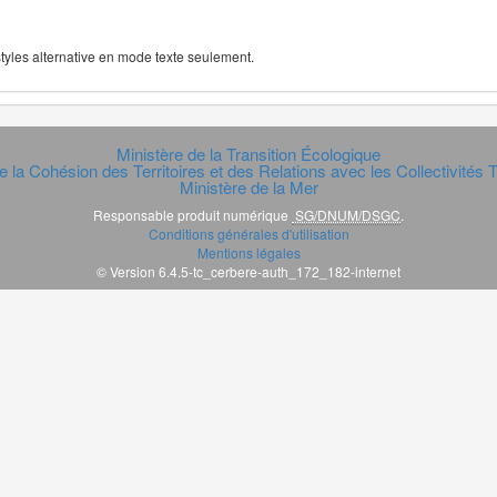
 styles alternative en mode texte seulement.
Ministère de la Transition Écologique
e la Cohésion des Territoires et des Relations avec les Collectivités Te
Ministère de la Mer
Responsable produit numérique
SG/DNUM/DSGC
.
Conditions générales d'utilisation
Mentions légales
© Version 6.4.5-tc_cerbere-auth_172_182-internet