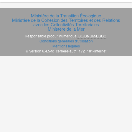
Ministère de la Transition Écologique
Ministère de la Cohésion des Territoires et des Relations
avec les Collectivités Terrritoriales
Ministère de la Mer
Responsable produit numérique
SG/DNUM/DSGC
.
Conditions générales d'utilisation
Mentions légales
© Version 6.4.5-tc_cerbere-auth_172_181-internet