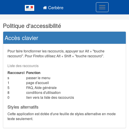
Navigation
Menu principal
principale
Cerbère
Toggle navigatio
Navigation
Politique d'accessibilité
et
outils
Accès clavier
annexes
Pour faire fonctionner les raccourcis, appuyer sur Alt + "touche
raccourci". Pour Firefox utilisez Alt + Shift + "touche raccourci".
Liste des raccourcis
Raccourci
Fonction
s
passer le menu
1
page d'accueil
5
FAQ, Aide générale
8
conditions d'utilisation
0
lien vers la liste des raccourcis
Styles alternatifs
Cette application est dotée d'une feuille de styles alternative en mode
texte seulement.