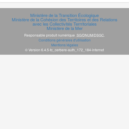
Ministère de la Transition Écologique
Ministère de la Cohésion des Territoires et des Relations
avec les Collectivités Terrritoriales
Ministère de la Mer
Responsable produit numérique
SG/DNUM/DSGC
.
Conditions générales d'utilisation
Mentions légales
© Version 6.4.5-tc_cerbere-auth_172_184-internet