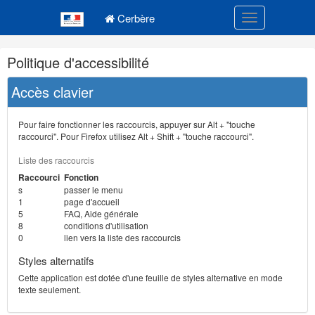
Navigation
Menu principal
principale
Cerbère
Toggle navigatio
Navigation
Politique d'accessibilité
et
outils
Accès clavier
annexes
Pour faire fonctionner les raccourcis, appuyer sur Alt + "touche
raccourci". Pour Firefox utilisez Alt + Shift + "touche raccourci".
Liste des raccourcis
Raccourci
Fonction
s
passer le menu
1
page d'accueil
5
FAQ, Aide générale
8
conditions d'utilisation
0
lien vers la liste des raccourcis
Styles alternatifs
Cette application est dotée d'une feuille de styles alternative en mode
texte seulement.