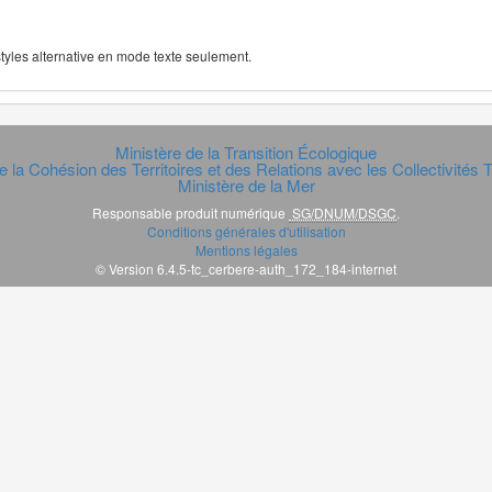
 styles alternative en mode texte seulement.
Ministère de la Transition Écologique
e la Cohésion des Territoires et des Relations avec les Collectivités Te
Ministère de la Mer
Responsable produit numérique
SG/DNUM/DSGC
.
Conditions générales d'utilisation
Mentions légales
© Version 6.4.5-tc_cerbere-auth_172_184-internet