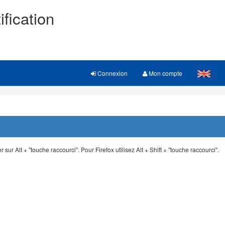
ification
Connexion
Mon compte
 sur Alt + "touche raccourci". Pour Firefox utilisez Alt + Shift + "touche raccourci".