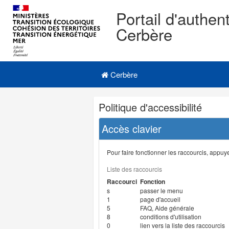
Portail d'authent
Cerbère
Navigation
Menu principal
principale
Cerbère
Navigation
Politique d'accessibilité
et
outils
Accès clavier
annexes
Pour faire fonctionner les raccourcis, appuyer
Liste des raccourcis
Raccourci
Fonction
s
passer le menu
1
page d'accueil
5
FAQ, Aide générale
8
conditions d'utilisation
0
lien vers la liste des raccourcis