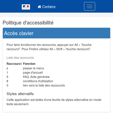
Navigation
Menu principal
principale
Cerbère
Toggle navigatio
Navigation
Politique d'accessibilité
et
outils
Accès clavier
annexes
Pour faire fonctionner les raccourcis, appuyer sur Alt + "touche
raccourci". Pour Firefox utilisez Alt + Shift + "touche raccourci".
Liste des raccourcis
Raccourci
Fonction
s
passer le menu
1
page d'accueil
5
FAQ, Aide générale
8
conditions d'utilisation
0
lien vers la liste des raccourcis
Styles alternatifs
Cette application est dotée d'une feuille de styles alternative en mode
texte seulement.