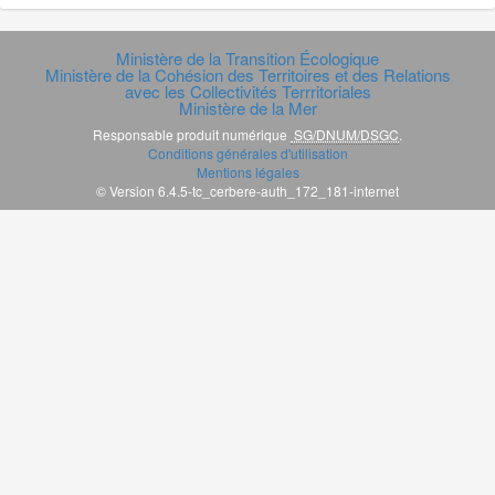
Ministère de la Transition Écologique
Ministère de la Cohésion des Territoires et des Relations
avec les Collectivités Terrritoriales
Ministère de la Mer
Responsable produit numérique
SG/DNUM/DSGC
.
Conditions générales d'utilisation
Mentions légales
© Version 6.4.5-tc_cerbere-auth_172_181-internet