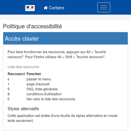
Navigation
Menu principal
principale
Cerbère
Toggle navigatio
Navigation
Politique d'accessibilité
et
outils
Accès clavier
annexes
Pour faire fonctionner les raccourcis, appuyer sur Alt + "touche
raccourci". Pour Firefox utilisez Alt + Shift + "touche raccourci".
Liste des raccourcis
Raccourci
Fonction
s
passer le menu
1
page d'accueil
5
FAQ, Aide générale
8
conditions d'utilisation
0
lien vers la liste des raccourcis
Styles alternatifs
Cette application est dotée d'une feuille de styles alternative en mode
texte seulement.