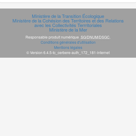
Ministère de la Transition Écologique
Ministère de la Cohésion des Territoires et des Relations
avec les Collectivités Terrritoriales
Ministère de la Mer
Responsable produit numérique
SG/DNUM/DSGC
.
Conditions générales d'utilisation
Mentions légales
© Version 6.4.5-tc_cerbere-auth_172_181-internet