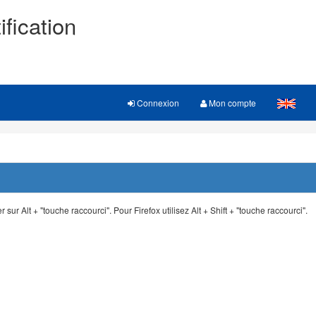
ification
Connexion
Mon compte
 sur Alt + "touche raccourci". Pour Firefox utilisez Alt + Shift + "touche raccourci".