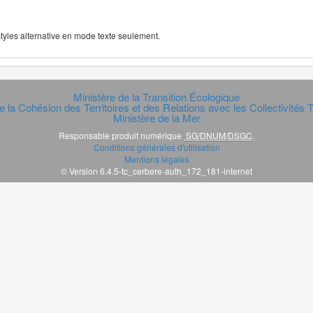
 styles alternative en mode texte seulement.
Ministère de la Transition Écologique
e la Cohésion des Territoires et des Relations avec les Collectivités Te
Ministère de la Mer
Responsable produit numérique
SG/DNUM/DSGC
.
Conditions générales d'utilisation
Mentions légales
© Version 6.4.5-tc_cerbere-auth_172_181-internet