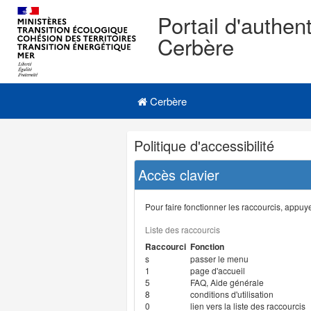
Portail d'authent
Cerbère
Navigation
Menu principal
principale
Cerbère
Navigation
Politique d'accessibilité
et
outils
Accès clavier
annexes
Pour faire fonctionner les raccourcis, appuyer
Liste des raccourcis
Raccourci
Fonction
s
passer le menu
1
page d'accueil
5
FAQ, Aide générale
8
conditions d'utilisation
0
lien vers la liste des raccourcis