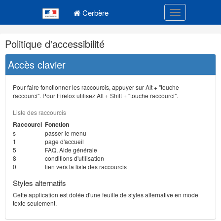
Navigation
Menu principal
principale
Cerbère
Toggle navigatio
Navigation
Politique d'accessibilité
et
outils
Accès clavier
annexes
Pour faire fonctionner les raccourcis, appuyer sur Alt + "touche
raccourci". Pour Firefox utilisez Alt + Shift + "touche raccourci".
Liste des raccourcis
Raccourci
Fonction
s
passer le menu
1
page d'accueil
5
FAQ, Aide générale
8
conditions d'utilisation
0
lien vers la liste des raccourcis
Styles alternatifs
Cette application est dotée d'une feuille de styles alternative en mode
texte seulement.