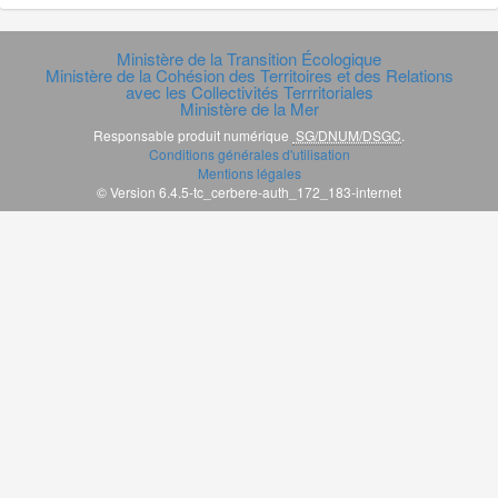
Ministère de la Transition Écologique
Ministère de la Cohésion des Territoires et des Relations
avec les Collectivités Terrritoriales
Ministère de la Mer
Responsable produit numérique
SG/DNUM/DSGC
.
Conditions générales d'utilisation
Mentions légales
© Version 6.4.5-tc_cerbere-auth_172_183-internet