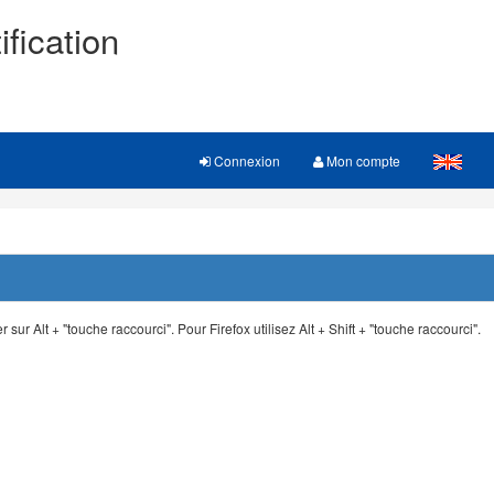
ification
Connexion
Mon compte
 sur Alt + "touche raccourci". Pour Firefox utilisez Alt + Shift + "touche raccourci".