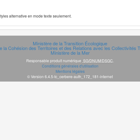
 styles alternative en mode texte seulement.
Ministère de la Transition Écologique
e la Cohésion des Territoires et des Relations avec les Collectivités Te
Ministère de la Mer
Responsable produit numérique
SG/DNUM/DSGC
.
Conditions générales d'utilisation
Mentions légales
© Version 6.4.5-tc_cerbere-auth_172_181-internet