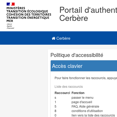
Portail d'authent
Cerbère
Navigation
Menu principal
principale
Cerbère
Navigation
Politique d'accessibilité
et
outils
Accès clavier
annexes
Pour faire fonctionner les raccourcis, appuyer
Liste des raccourcis
Raccourci
Fonction
s
passer le menu
1
page d'accueil
5
FAQ, Aide générale
8
conditions d'utilisation
0
lien vers la liste des raccourcis