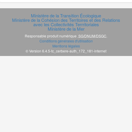
Ministère de la Transition Écologique
Ministère de la Cohésion des Territoires et des Relations
avec les Collectivités Terrritoriales
Ministère de la Mer
Responsable produit numérique
SG/DNUM/DSGC
.
Conditions générales d'utilisation
Mentions légales
© Version 6.4.5-tc_cerbere-auth_172_181-internet