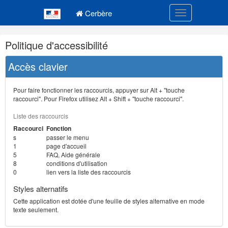
Navigation
Menu principal
principale
Cerbère
Toggle navigatio
Navigation
Politique d'accessibilité
et
outils
Accès clavier
annexes
Pour faire fonctionner les raccourcis, appuyer sur Alt + "touche
raccourci". Pour Firefox utilisez Alt + Shift + "touche raccourci".
Liste des raccourcis
Raccourci
Fonction
s
passer le menu
1
page d'accueil
5
FAQ, Aide générale
8
conditions d'utilisation
0
lien vers la liste des raccourcis
Styles alternatifs
Cette application est dotée d'une feuille de styles alternative en mode
texte seulement.