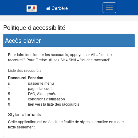
Navigation
Menu principal
principale
Cerbère
Toggle navigatio
Navigation
Politique d'accessibilité
et
outils
Accès clavier
annexes
Pour faire fonctionner les raccourcis, appuyer sur Alt + "touche
raccourci". Pour Firefox utilisez Alt + Shift + "touche raccourci".
Liste des raccourcis
Raccourci
Fonction
s
passer le menu
1
page d'accueil
5
FAQ, Aide générale
8
conditions d'utilisation
0
lien vers la liste des raccourcis
Styles alternatifs
Cette application est dotée d'une feuille de styles alternative en mode
texte seulement.