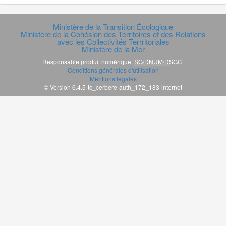
Ministère de la Transition Écologique
Ministère de la Cohésion des Territoires et des Relations
avec les Collectivités Terrritoriales
Ministère de la Mer
Responsable produit numérique
SG/DNUM/DSGC
.
Conditions générales d'utilisation
Mentions légales
© Version 6.4.5-tc_cerbere-auth_172_183-internet