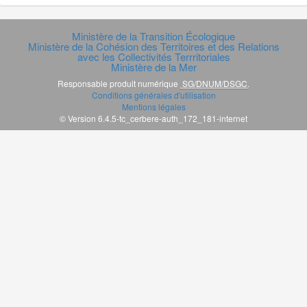
Ministère de la Transition Écologique
Ministère de la Cohésion des Territoires et des Relations
avec les Collectivités Terrritoriales
Ministère de la Mer
Responsable produit numérique
SG/DNUM/DSGC
.
Conditions générales d'utilisation
Mentions légales
© Version 6.4.5-tc_cerbere-auth_172_181-internet