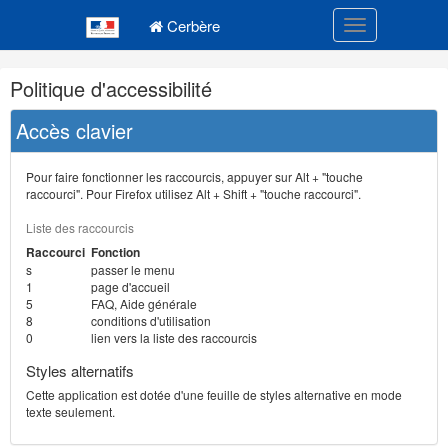
Navigation
Menu principal
principale
Cerbère
Toggle navigatio
Navigation
Politique d'accessibilité
et
outils
Accès clavier
annexes
Pour faire fonctionner les raccourcis, appuyer sur Alt + "touche
raccourci". Pour Firefox utilisez Alt + Shift + "touche raccourci".
Liste des raccourcis
Raccourci
Fonction
s
passer le menu
1
page d'accueil
5
FAQ, Aide générale
8
conditions d'utilisation
0
lien vers la liste des raccourcis
Styles alternatifs
Cette application est dotée d'une feuille de styles alternative en mode
texte seulement.