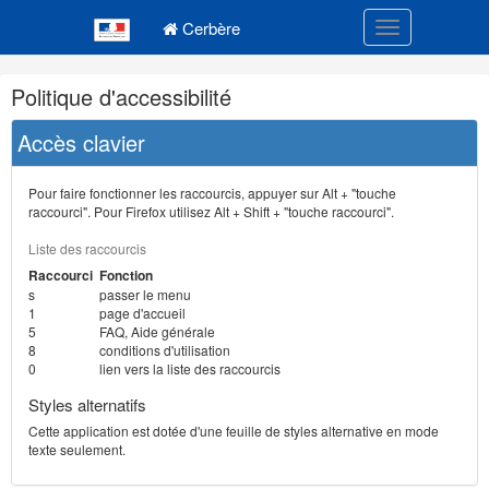
Navigation
Menu principal
principale
Cerbère
Toggle navigatio
Navigation
Politique d'accessibilité
et
outils
Accès clavier
annexes
Pour faire fonctionner les raccourcis, appuyer sur Alt + "touche
raccourci". Pour Firefox utilisez Alt + Shift + "touche raccourci".
Liste des raccourcis
Raccourci
Fonction
s
passer le menu
1
page d'accueil
5
FAQ, Aide générale
8
conditions d'utilisation
0
lien vers la liste des raccourcis
Styles alternatifs
Cette application est dotée d'une feuille de styles alternative en mode
texte seulement.