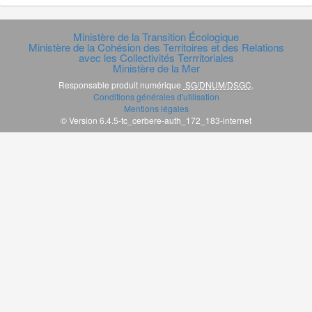
Ministère de la Transition Écologique
Ministère de la Cohésion des Territoires et des Relations
avec les Collectivités Terrritoriales
Ministère de la Mer
Responsable produit numérique
SG/DNUM/DSGC
.
Conditions générales d'utilisation
Mentions légales
© Version 6.4.5-tc_cerbere-auth_172_183-internet