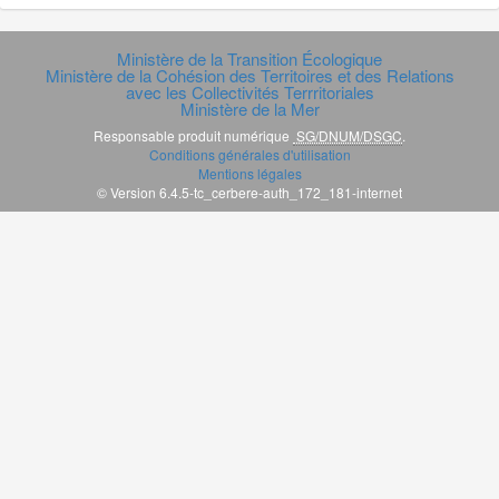
Ministère de la Transition Écologique
Ministère de la Cohésion des Territoires et des Relations
avec les Collectivités Terrritoriales
Ministère de la Mer
Responsable produit numérique
SG/DNUM/DSGC
.
Conditions générales d'utilisation
Mentions légales
© Version 6.4.5-tc_cerbere-auth_172_181-internet