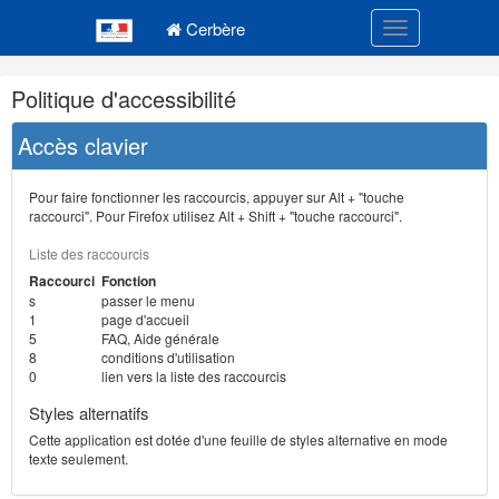
Navigation
Menu principal
principale
Cerbère
Toggle navigatio
Navigation
Politique d'accessibilité
et
outils
Accès clavier
annexes
Pour faire fonctionner les raccourcis, appuyer sur Alt + "touche
raccourci". Pour Firefox utilisez Alt + Shift + "touche raccourci".
Liste des raccourcis
Raccourci
Fonction
s
passer le menu
1
page d'accueil
5
FAQ, Aide générale
8
conditions d'utilisation
0
lien vers la liste des raccourcis
Styles alternatifs
Cette application est dotée d'une feuille de styles alternative en mode
texte seulement.