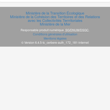
Ministère de la Transition Écologique
Ministère de la Cohésion des Territoires et des Relations
avec les Collectivités Terrritoriales
Ministère de la Mer
Responsable produit numérique
SG/DNUM/DSGC
.
Conditions générales d'utilisation
Mentions légales
© Version 6.4.5-tc_cerbere-auth_172_181-internet