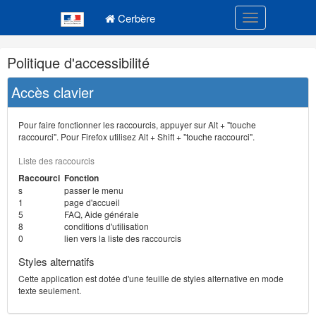
Navigation
Menu principal
principale
Cerbère
Toggle navigatio
Navigation
Politique d'accessibilité
et
outils
Accès clavier
annexes
Pour faire fonctionner les raccourcis, appuyer sur Alt + "touche
raccourci". Pour Firefox utilisez Alt + Shift + "touche raccourci".
Liste des raccourcis
Raccourci
Fonction
s
passer le menu
1
page d'accueil
5
FAQ, Aide générale
8
conditions d'utilisation
0
lien vers la liste des raccourcis
Styles alternatifs
Cette application est dotée d'une feuille de styles alternative en mode
texte seulement.