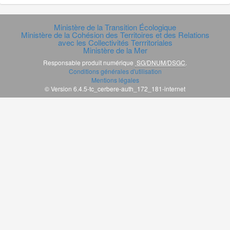
Ministère de la Transition Écologique
Ministère de la Cohésion des Territoires et des Relations
avec les Collectivités Terrritoriales
Ministère de la Mer
Responsable produit numérique
SG/DNUM/DSGC
.
Conditions générales d'utilisation
Mentions légales
© Version 6.4.5-tc_cerbere-auth_172_181-internet