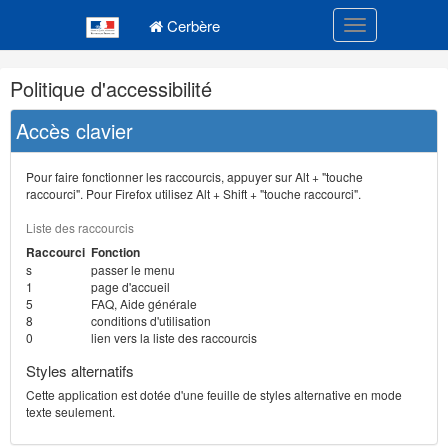
Navigation
Menu principal
principale
Cerbère
Toggle navigatio
Navigation
Politique d'accessibilité
et
outils
Accès clavier
annexes
Pour faire fonctionner les raccourcis, appuyer sur Alt + "touche
raccourci". Pour Firefox utilisez Alt + Shift + "touche raccourci".
Liste des raccourcis
Raccourci
Fonction
s
passer le menu
1
page d'accueil
5
FAQ, Aide générale
8
conditions d'utilisation
0
lien vers la liste des raccourcis
Styles alternatifs
Cette application est dotée d'une feuille de styles alternative en mode
texte seulement.