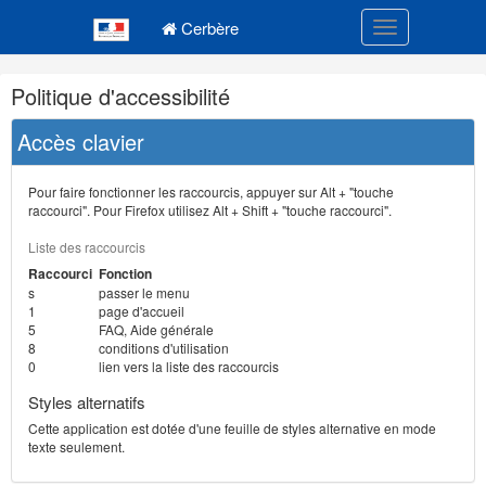
Navigation
Menu principal
principale
Cerbère
Toggle navigatio
Navigation
Politique d'accessibilité
et
outils
Accès clavier
annexes
Pour faire fonctionner les raccourcis, appuyer sur Alt + "touche
raccourci". Pour Firefox utilisez Alt + Shift + "touche raccourci".
Liste des raccourcis
Raccourci
Fonction
s
passer le menu
1
page d'accueil
5
FAQ, Aide générale
8
conditions d'utilisation
0
lien vers la liste des raccourcis
Styles alternatifs
Cette application est dotée d'une feuille de styles alternative en mode
texte seulement.