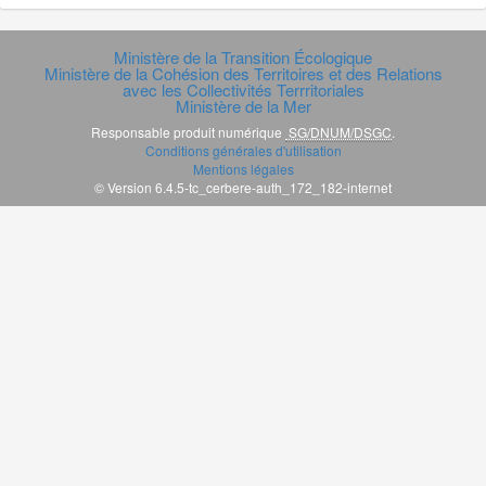
Ministère de la Transition Écologique
Ministère de la Cohésion des Territoires et des Relations
avec les Collectivités Terrritoriales
Ministère de la Mer
Responsable produit numérique
SG/DNUM/DSGC
.
Conditions générales d'utilisation
Mentions légales
© Version 6.4.5-tc_cerbere-auth_172_182-internet