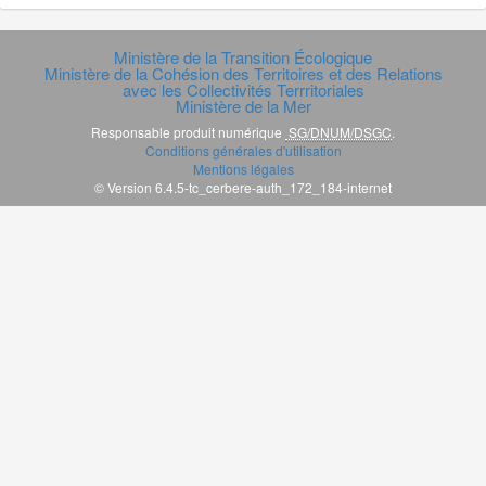
Ministère de la Transition Écologique
Ministère de la Cohésion des Territoires et des Relations
avec les Collectivités Terrritoriales
Ministère de la Mer
Responsable produit numérique
SG/DNUM/DSGC
.
Conditions générales d'utilisation
Mentions légales
© Version 6.4.5-tc_cerbere-auth_172_184-internet