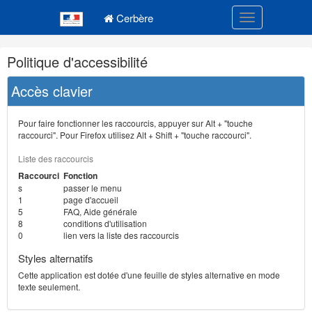
Navigation
Menu principal
principale
Cerbère
Toggle navigatio
Navigation
Politique d'accessibilité
et
outils
Accès clavier
annexes
Pour faire fonctionner les raccourcis, appuyer sur Alt + "touche
raccourci". Pour Firefox utilisez Alt + Shift + "touche raccourci".
Liste des raccourcis
Raccourci
Fonction
s
passer le menu
1
page d'accueil
5
FAQ, Aide générale
8
conditions d'utilisation
0
lien vers la liste des raccourcis
Styles alternatifs
Cette application est dotée d'une feuille de styles alternative en mode
texte seulement.