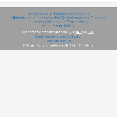
Ministère de la Transition Écologique
Ministère de la Cohésion des Territoires et des Relations
avec les Collectivités Terrritoriales
Ministère de la Mer
Responsable produit numérique
SG/DNUM/DSGC
.
Conditions générales d'utilisation
Mentions légales
© Version 6.4.5-tc_cerbere-auth_172_184-internet