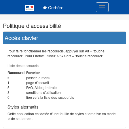
Navigation
Menu principal
principale
Cerbère
Toggle navigatio
Navigation
Politique d'accessibilité
et
outils
Accès clavier
annexes
Pour faire fonctionner les raccourcis, appuyer sur Alt + "touche
raccourci". Pour Firefox utilisez Alt + Shift + "touche raccourci".
Liste des raccourcis
Raccourci
Fonction
s
passer le menu
1
page d'accueil
5
FAQ, Aide générale
8
conditions d'utilisation
0
lien vers la liste des raccourcis
Styles alternatifs
Cette application est dotée d'une feuille de styles alternative en mode
texte seulement.