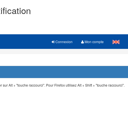
ification
Connexion
Mon compte
 sur Alt + "touche raccourci". Pour Firefox utilisez Alt + Shift + "touche raccourci".