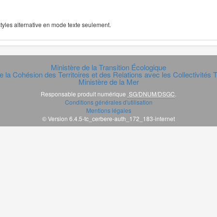
 styles alternative en mode texte seulement.
Ministère de la Transition Écologique
e la Cohésion des Territoires et des Relations avec les Collectivités Te
Ministère de la Mer
Responsable produit numérique
SG/DNUM/DSGC
.
Conditions générales d'utilisation
Mentions légales
© Version 6.4.5-tc_cerbere-auth_172_183-internet