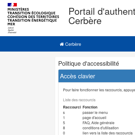
Portail d'authent
Cerbère
Navigation
Menu principal
principale
Cerbère
Navigation
Politique d'accessibilité
et
outils
Accès clavier
annexes
Pour faire fonctionner les raccourcis, appuyer
Liste des raccourcis
Raccourci
Fonction
s
passer le menu
1
page d'accueil
5
FAQ, Aide générale
8
conditions d'utilisation
0
lien vers la liste des raccourcis