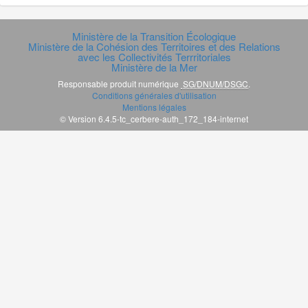
Ministère de la Transition Écologique
Ministère de la Cohésion des Territoires et des Relations
avec les Collectivités Terrritoriales
Ministère de la Mer
Responsable produit numérique
SG/DNUM/DSGC
.
Conditions générales d'utilisation
Mentions légales
© Version 6.4.5-tc_cerbere-auth_172_184-internet