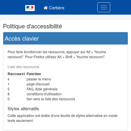
Navigation
Menu principal
principale
Cerbère
Toggle navigatio
Navigation
Politique d'accessibilité
et
outils
Accès clavier
annexes
Pour faire fonctionner les raccourcis, appuyer sur Alt + "touche
raccourci". Pour Firefox utilisez Alt + Shift + "touche raccourci".
Liste des raccourcis
Raccourci
Fonction
s
passer le menu
1
page d'accueil
5
FAQ, Aide générale
8
conditions d'utilisation
0
lien vers la liste des raccourcis
Styles alternatifs
Cette application est dotée d'une feuille de styles alternative en mode
texte seulement.