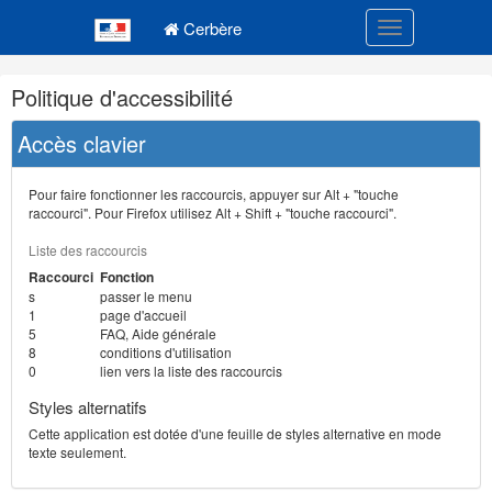
Navigation
Menu principal
principale
Cerbère
Toggle navigatio
Navigation
Politique d'accessibilité
et
outils
Accès clavier
annexes
Pour faire fonctionner les raccourcis, appuyer sur Alt + "touche
raccourci". Pour Firefox utilisez Alt + Shift + "touche raccourci".
Liste des raccourcis
Raccourci
Fonction
s
passer le menu
1
page d'accueil
5
FAQ, Aide générale
8
conditions d'utilisation
0
lien vers la liste des raccourcis
Styles alternatifs
Cette application est dotée d'une feuille de styles alternative en mode
texte seulement.