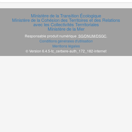
Ministère de la Transition Écologique
Ministère de la Cohésion des Territoires et des Relations
avec les Collectivités Terrritoriales
Ministère de la Mer
Responsable produit numérique
SG/DNUM/DSGC
.
Conditions générales d'utilisation
Mentions légales
© Version 6.4.5-tc_cerbere-auth_172_182-internet