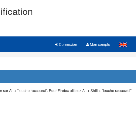
ification
Connexion
Mon compte
 sur Alt + "touche raccourci". Pour Firefox utilisez Alt + Shift + "touche raccourci".