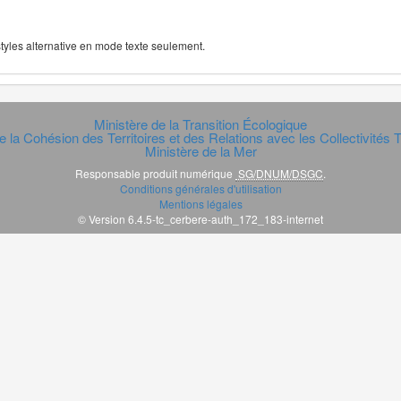
 styles alternative en mode texte seulement.
Ministère de la Transition Écologique
e la Cohésion des Territoires et des Relations avec les Collectivités Te
Ministère de la Mer
Responsable produit numérique
SG/DNUM/DSGC
.
Conditions générales d'utilisation
Mentions légales
© Version 6.4.5-tc_cerbere-auth_172_183-internet