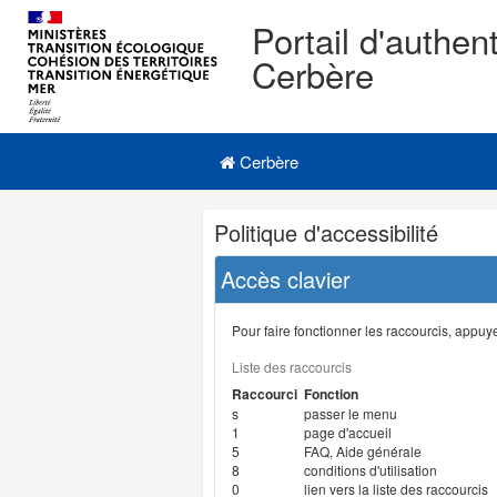
Portail d'authent
Cerbère
Navigation
Menu principal
principale
Cerbère
Navigation
Politique d'accessibilité
et
outils
Accès clavier
annexes
Pour faire fonctionner les raccourcis, appuyer
Liste des raccourcis
Raccourci
Fonction
s
passer le menu
1
page d'accueil
5
FAQ, Aide générale
8
conditions d'utilisation
0
lien vers la liste des raccourcis