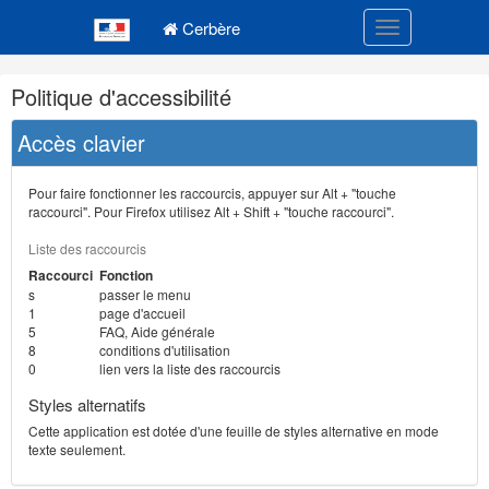
Navigation
Menu principal
principale
Cerbère
Toggle navigatio
Navigation
Politique d'accessibilité
et
outils
Accès clavier
annexes
Pour faire fonctionner les raccourcis, appuyer sur Alt + "touche
raccourci". Pour Firefox utilisez Alt + Shift + "touche raccourci".
Liste des raccourcis
Raccourci
Fonction
s
passer le menu
1
page d'accueil
5
FAQ, Aide générale
8
conditions d'utilisation
0
lien vers la liste des raccourcis
Styles alternatifs
Cette application est dotée d'une feuille de styles alternative en mode
texte seulement.