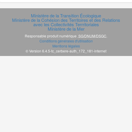
Ministère de la Transition Écologique
Ministère de la Cohésion des Territoires et des Relations
avec les Collectivités Terrritoriales
Ministère de la Mer
Responsable produit numérique
SG/DNUM/DSGC
.
Conditions générales d'utilisation
Mentions légales
© Version 6.4.5-tc_cerbere-auth_172_181-internet