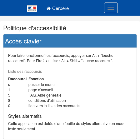
Navigation
Menu principal
principale
Cerbère
Toggle navigatio
Navigation
Politique d'accessibilité
et
outils
Accès clavier
annexes
Pour faire fonctionner les raccourcis, appuyer sur Alt + "touche
raccourci". Pour Firefox utilisez Alt + Shift + "touche raccourci".
Liste des raccourcis
Raccourci
Fonction
s
passer le menu
1
page d'accueil
5
FAQ, Aide générale
8
conditions d'utilisation
0
lien vers la liste des raccourcis
Styles alternatifs
Cette application est dotée d'une feuille de styles alternative en mode
texte seulement.