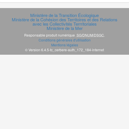
Ministère de la Transition Écologique
Ministère de la Cohésion des Territoires et des Relations
avec les Collectivités Terrritoriales
Ministère de la Mer
Responsable produit numérique
SG/DNUM/DSGC
.
Conditions générales d'utilisation
Mentions légales
© Version 6.4.5-tc_cerbere-auth_172_184-internet