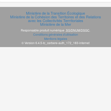
Ministère de la Transition Écologique
Ministère de la Cohésion des Territoires et des Relations
avec les Collectivités Terrritoriales
Ministère de la Mer
Responsable produit numérique
SG/DNUM/DSGC
.
Conditions générales d'utilisation
Mentions légales
© Version 6.4.5-tc_cerbere-auth_172_183-internet