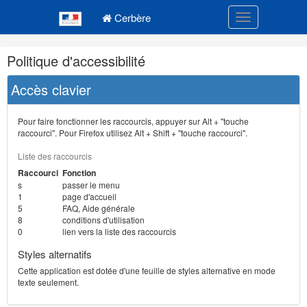
Navigation
Menu principal
principale
Cerbère
Toggle navigatio
Navigation
Politique d'accessibilité
et
outils
Accès clavier
annexes
Pour faire fonctionner les raccourcis, appuyer sur Alt + "touche
raccourci". Pour Firefox utilisez Alt + Shift + "touche raccourci".
Liste des raccourcis
Raccourci
Fonction
s
passer le menu
1
page d'accueil
5
FAQ, Aide générale
8
conditions d'utilisation
0
lien vers la liste des raccourcis
Styles alternatifs
Cette application est dotée d'une feuille de styles alternative en mode
texte seulement.