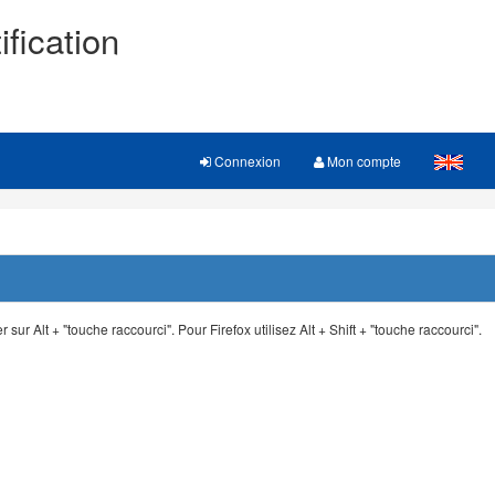
ification
Connexion
Mon compte
 sur Alt + "touche raccourci". Pour Firefox utilisez Alt + Shift + "touche raccourci".