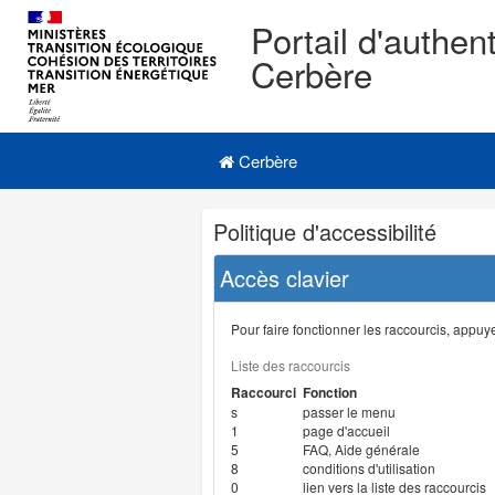
Portail d'authent
Cerbère
Navigation
Menu principal
principale
Cerbère
Navigation
Politique d'accessibilité
et
outils
Accès clavier
annexes
Pour faire fonctionner les raccourcis, appuyer
Liste des raccourcis
Raccourci
Fonction
s
passer le menu
1
page d'accueil
5
FAQ, Aide générale
8
conditions d'utilisation
0
lien vers la liste des raccourcis