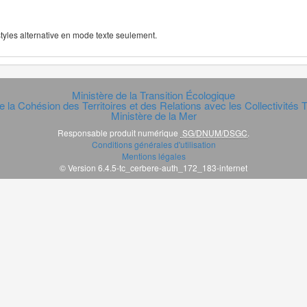
 styles alternative en mode texte seulement.
Ministère de la Transition Écologique
e la Cohésion des Territoires et des Relations avec les Collectivités Te
Ministère de la Mer
Responsable produit numérique
SG/DNUM/DSGC
.
Conditions générales d'utilisation
Mentions légales
© Version 6.4.5-tc_cerbere-auth_172_183-internet