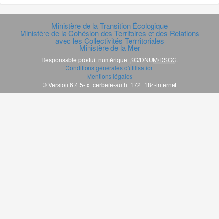
Ministère de la Transition Écologique
Ministère de la Cohésion des Territoires et des Relations
avec les Collectivités Terrritoriales
Ministère de la Mer
Responsable produit numérique
SG/DNUM/DSGC
.
Conditions générales d'utilisation
Mentions légales
© Version 6.4.5-tc_cerbere-auth_172_184-internet