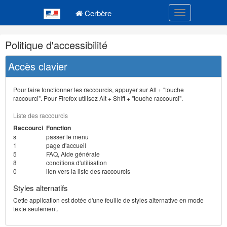
Navigation
Menu principal
principale
Cerbère
Toggle navigatio
Navigation
Politique d'accessibilité
et
outils
Accès clavier
annexes
Pour faire fonctionner les raccourcis, appuyer sur Alt + "touche
raccourci". Pour Firefox utilisez Alt + Shift + "touche raccourci".
Liste des raccourcis
Raccourci
Fonction
s
passer le menu
1
page d'accueil
5
FAQ, Aide générale
8
conditions d'utilisation
0
lien vers la liste des raccourcis
Styles alternatifs
Cette application est dotée d'une feuille de styles alternative en mode
texte seulement.