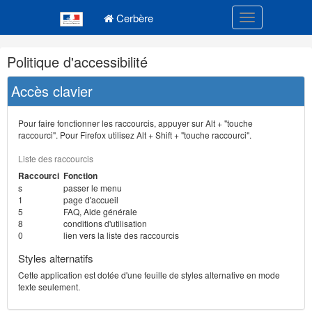
Navigation
Menu principal
principale
Cerbère
Toggle navigatio
Navigation
Politique d'accessibilité
et
outils
Accès clavier
annexes
Pour faire fonctionner les raccourcis, appuyer sur Alt + "touche
raccourci". Pour Firefox utilisez Alt + Shift + "touche raccourci".
Liste des raccourcis
Raccourci
Fonction
s
passer le menu
1
page d'accueil
5
FAQ, Aide générale
8
conditions d'utilisation
0
lien vers la liste des raccourcis
Styles alternatifs
Cette application est dotée d'une feuille de styles alternative en mode
texte seulement.