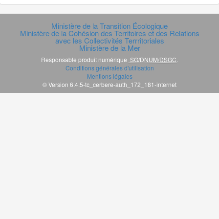
Ministère de la Transition Écologique
Ministère de la Cohésion des Territoires et des Relations
avec les Collectivités Terrritoriales
Ministère de la Mer
Responsable produit numérique
SG/DNUM/DSGC
.
Conditions générales d'utilisation
Mentions légales
© Version 6.4.5-tc_cerbere-auth_172_181-internet