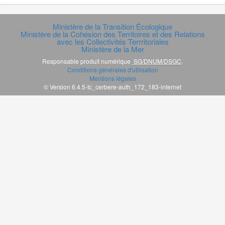
Ministère de la Transition Écologique
Ministère de la Cohésion des Territoires et des Relations
avec les Collectivités Terrritoriales
Ministère de la Mer
Responsable produit numérique
SG/DNUM/DSGC
.
Conditions générales d'utilisation
Mentions légales
© Version 6.4.5-tc_cerbere-auth_172_183-internet