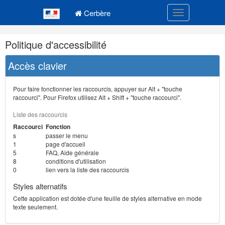
Navigation
Menu principal
principale
Cerbère
Toggle navigatio
Navigation
Politique d'accessibilité
et
outils
Accès clavier
annexes
Pour faire fonctionner les raccourcis, appuyer sur Alt + "touche
raccourci". Pour Firefox utilisez Alt + Shift + "touche raccourci".
Liste des raccourcis
Raccourci
Fonction
s
passer le menu
1
page d'accueil
5
FAQ, Aide générale
8
conditions d'utilisation
0
lien vers la liste des raccourcis
Styles alternatifs
Cette application est dotée d'une feuille de styles alternative en mode
texte seulement.