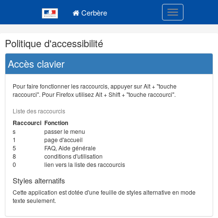
Navigation
Menu principal
principale
Cerbère
Toggle navigatio
Navigation
Politique d'accessibilité
et
outils
Accès clavier
annexes
Pour faire fonctionner les raccourcis, appuyer sur Alt + "touche
raccourci". Pour Firefox utilisez Alt + Shift + "touche raccourci".
Liste des raccourcis
Raccourci
Fonction
s
passer le menu
1
page d'accueil
5
FAQ, Aide générale
8
conditions d'utilisation
0
lien vers la liste des raccourcis
Styles alternatifs
Cette application est dotée d'une feuille de styles alternative en mode
texte seulement.