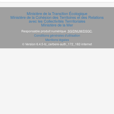
Ministère de la Transition Écologique
Ministère de la Cohésion des Territoires et des Relations
avec les Collectivités Terrritoriales
Ministère de la Mer
Responsable produit numérique
SG/DNUM/DSGC
.
Conditions générales d'utilisation
Mentions légales
© Version 6.4.5-tc_cerbere-auth_172_182-internet