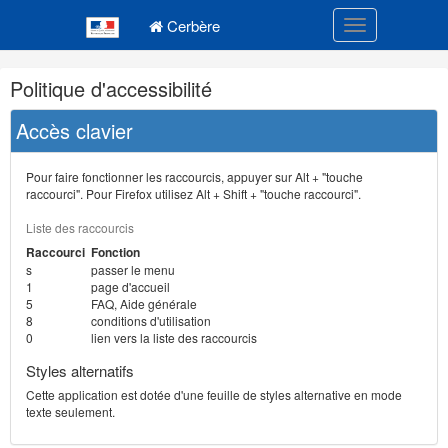
Navigation
Menu principal
principale
Cerbère
Toggle navigatio
Navigation
Politique d'accessibilité
et
outils
Accès clavier
annexes
Pour faire fonctionner les raccourcis, appuyer sur Alt + "touche
raccourci". Pour Firefox utilisez Alt + Shift + "touche raccourci".
Liste des raccourcis
Raccourci
Fonction
s
passer le menu
1
page d'accueil
5
FAQ, Aide générale
8
conditions d'utilisation
0
lien vers la liste des raccourcis
Styles alternatifs
Cette application est dotée d'une feuille de styles alternative en mode
texte seulement.