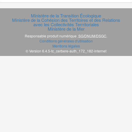
Ministère de la Transition Écologique
Ministère de la Cohésion des Territoires et des Relations
avec les Collectivités Terrritoriales
Ministère de la Mer
Responsable produit numérique
SG/DNUM/DSGC
.
Conditions générales d'utilisation
Mentions légales
© Version 6.4.5-tc_cerbere-auth_172_182-internet