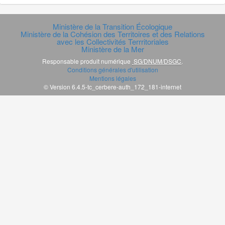
Ministère de la Transition Écologique
Ministère de la Cohésion des Territoires et des Relations
avec les Collectivités Terrritoriales
Ministère de la Mer
Responsable produit numérique
SG/DNUM/DSGC
.
Conditions générales d'utilisation
Mentions légales
© Version 6.4.5-tc_cerbere-auth_172_181-internet