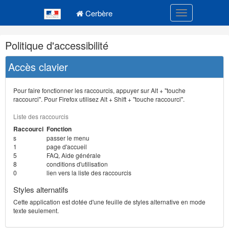
Navigation
Menu principal
principale
Cerbère
Toggle navigatio
Navigation
Politique d'accessibilité
et
outils
Accès clavier
annexes
Pour faire fonctionner les raccourcis, appuyer sur Alt + "touche
raccourci". Pour Firefox utilisez Alt + Shift + "touche raccourci".
Liste des raccourcis
Raccourci
Fonction
s
passer le menu
1
page d'accueil
5
FAQ, Aide générale
8
conditions d'utilisation
0
lien vers la liste des raccourcis
Styles alternatifs
Cette application est dotée d'une feuille de styles alternative en mode
texte seulement.