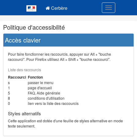
Navigation
Menu principal
principale
Cerbère
Toggle navigatio
Navigation
Politique d'accessibilité
et
outils
Accès clavier
annexes
Pour faire fonctionner les raccourcis, appuyer sur Alt + "touche
raccourci". Pour Firefox utilisez Alt + Shift + "touche raccourci".
Liste des raccourcis
Raccourci
Fonction
s
passer le menu
1
page d'accueil
5
FAQ, Aide générale
8
conditions d'utilisation
0
lien vers la liste des raccourcis
Styles alternatifs
Cette application est dotée d'une feuille de styles alternative en mode
texte seulement.