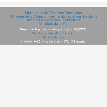
Ministère de la Transition Écologique
Ministère de la Cohésion des Territoires et des Relations
avec les Collectivités Terrritoriales
Ministère de la Mer
Responsable produit numérique
SG/DNUM/DSGC
.
Conditions générales d'utilisation
Mentions légales
© Version 6.4.5-tc_cerbere-auth_172_183-internet