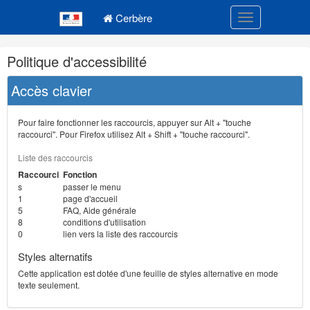
Navigation
Menu principal
principale
Cerbère
Toggle navigatio
Navigation
Politique d'accessibilité
et
outils
Accès clavier
annexes
Pour faire fonctionner les raccourcis, appuyer sur Alt + "touche
raccourci". Pour Firefox utilisez Alt + Shift + "touche raccourci".
Liste des raccourcis
Raccourci
Fonction
s
passer le menu
1
page d'accueil
5
FAQ, Aide générale
8
conditions d'utilisation
0
lien vers la liste des raccourcis
Styles alternatifs
Cette application est dotée d'une feuille de styles alternative en mode
texte seulement.