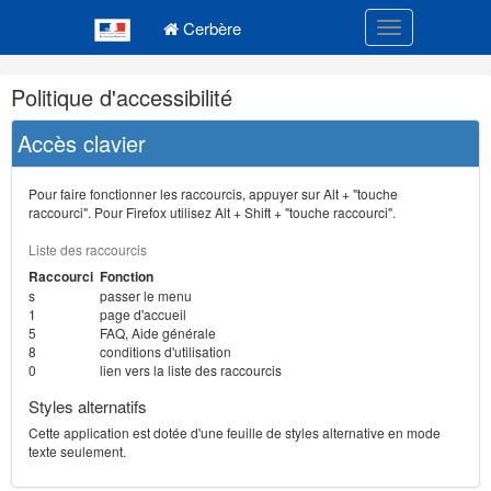
Navigation
Menu principal
principale
Cerbère
Toggle navigatio
Navigation
Politique d'accessibilité
et
outils
Accès clavier
annexes
Pour faire fonctionner les raccourcis, appuyer sur Alt + "touche
raccourci". Pour Firefox utilisez Alt + Shift + "touche raccourci".
Liste des raccourcis
Raccourci
Fonction
s
passer le menu
1
page d'accueil
5
FAQ, Aide générale
8
conditions d'utilisation
0
lien vers la liste des raccourcis
Styles alternatifs
Cette application est dotée d'une feuille de styles alternative en mode
texte seulement.