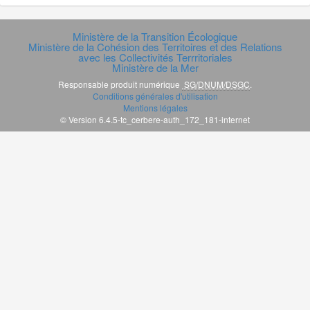
Ministère de la Transition Écologique
Ministère de la Cohésion des Territoires et des Relations
avec les Collectivités Terrritoriales
Ministère de la Mer
Responsable produit numérique
SG/DNUM/DSGC
.
Conditions générales d'utilisation
Mentions légales
© Version 6.4.5-tc_cerbere-auth_172_181-internet