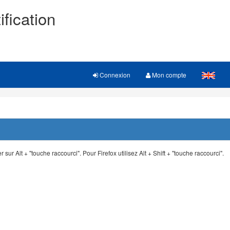
ification
Connexion
Mon compte
 sur Alt + "touche raccourci". Pour Firefox utilisez Alt + Shift + "touche raccourci".