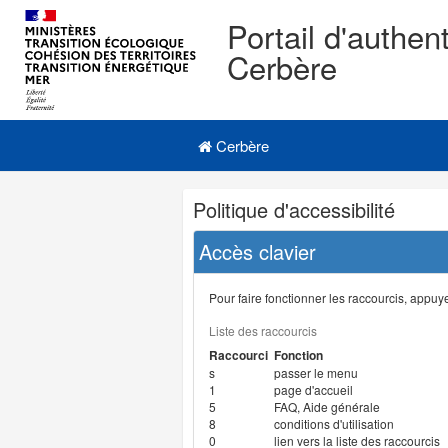
Portail d'authent
Cerbère
Navigation
Menu principal
principale
Cerbère
Navigation
Politique d'accessibilité
et
outils
Accès clavier
annexes
Pour faire fonctionner les raccourcis, appuyer
Liste des raccourcis
Raccourci
Fonction
s
passer le menu
1
page d'accueil
5
FAQ, Aide générale
8
conditions d'utilisation
0
lien vers la liste des raccourcis