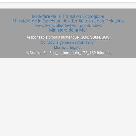
Ministère de la Transition Écologique
Ministère de la Cohésion des Territoires et des Relations
avec les Collectivités Terrritoriales
Ministère de la Mer
Responsable produit numérique
SG/DNUM/DSGC
.
Conditions générales d'utilisation
Mentions légales
© Version 6.4.5-tc_cerbere-auth_172_182-internet