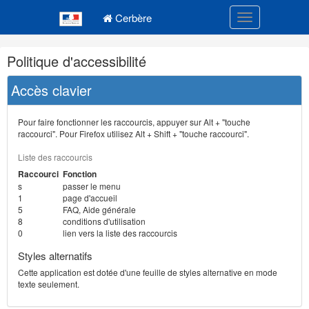
Navigation
Menu principal
principale
Cerbère
Toggle navigatio
Navigation
Politique d'accessibilité
et
outils
Accès clavier
annexes
Pour faire fonctionner les raccourcis, appuyer sur Alt + "touche
raccourci". Pour Firefox utilisez Alt + Shift + "touche raccourci".
Liste des raccourcis
Raccourci
Fonction
s
passer le menu
1
page d'accueil
5
FAQ, Aide générale
8
conditions d'utilisation
0
lien vers la liste des raccourcis
Styles alternatifs
Cette application est dotée d'une feuille de styles alternative en mode
texte seulement.