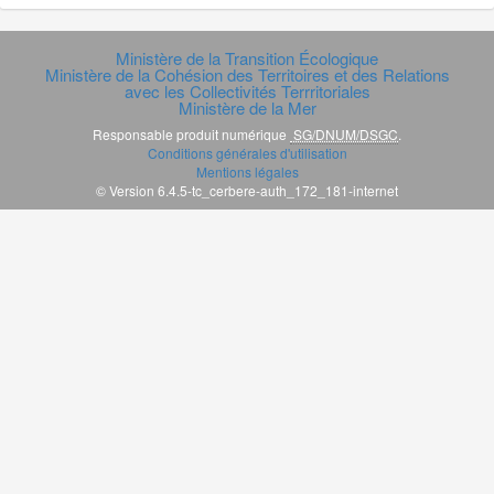
Ministère de la Transition Écologique
Ministère de la Cohésion des Territoires et des Relations
avec les Collectivités Terrritoriales
Ministère de la Mer
Responsable produit numérique
SG/DNUM/DSGC
.
Conditions générales d'utilisation
Mentions légales
© Version 6.4.5-tc_cerbere-auth_172_181-internet