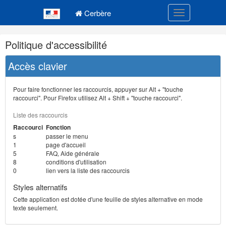
Navigation
Menu principal
principale
Cerbère
Toggle navigatio
Navigation
Politique d'accessibilité
et
outils
Accès clavier
annexes
Pour faire fonctionner les raccourcis, appuyer sur Alt + "touche
raccourci". Pour Firefox utilisez Alt + Shift + "touche raccourci".
Liste des raccourcis
Raccourci
Fonction
s
passer le menu
1
page d'accueil
5
FAQ, Aide générale
8
conditions d'utilisation
0
lien vers la liste des raccourcis
Styles alternatifs
Cette application est dotée d'une feuille de styles alternative en mode
texte seulement.