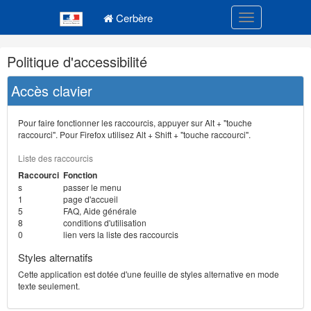
Navigation
Menu principal
principale
Cerbère
Toggle navigatio
Navigation
Politique d'accessibilité
et
outils
Accès clavier
annexes
Pour faire fonctionner les raccourcis, appuyer sur Alt + "touche
raccourci". Pour Firefox utilisez Alt + Shift + "touche raccourci".
Liste des raccourcis
Raccourci
Fonction
s
passer le menu
1
page d'accueil
5
FAQ, Aide générale
8
conditions d'utilisation
0
lien vers la liste des raccourcis
Styles alternatifs
Cette application est dotée d'une feuille de styles alternative en mode
texte seulement.