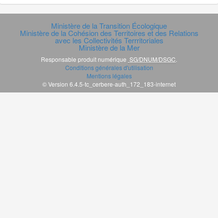
Ministère de la Transition Écologique
Ministère de la Cohésion des Territoires et des Relations
avec les Collectivités Terrritoriales
Ministère de la Mer
Responsable produit numérique
SG/DNUM/DSGC
.
Conditions générales d'utilisation
Mentions légales
© Version 6.4.5-tc_cerbere-auth_172_183-internet