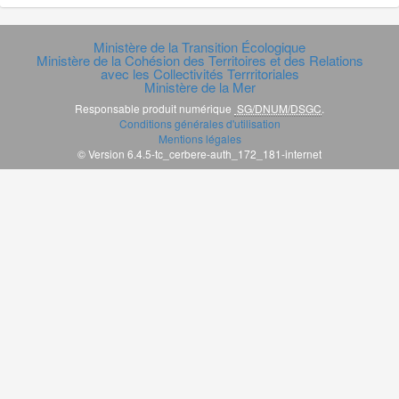
Ministère de la Transition Écologique
Ministère de la Cohésion des Territoires et des Relations
avec les Collectivités Terrritoriales
Ministère de la Mer
Responsable produit numérique
SG/DNUM/DSGC
.
Conditions générales d'utilisation
Mentions légales
© Version 6.4.5-tc_cerbere-auth_172_181-internet