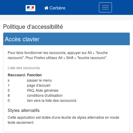
Navigation
Menu principal
principale
Cerbère
Toggle navigatio
Navigation
Politique d'accessibilité
et
outils
Accès clavier
annexes
Pour faire fonctionner les raccourcis, appuyer sur Alt + "touche
raccourci". Pour Firefox utilisez Alt + Shift + "touche raccourci".
Liste des raccourcis
Raccourci
Fonction
s
passer le menu
1
page d'accueil
5
FAQ, Aide générale
8
conditions d'utilisation
0
lien vers la liste des raccourcis
Styles alternatifs
Cette application est dotée d'une feuille de styles alternative en mode
texte seulement.