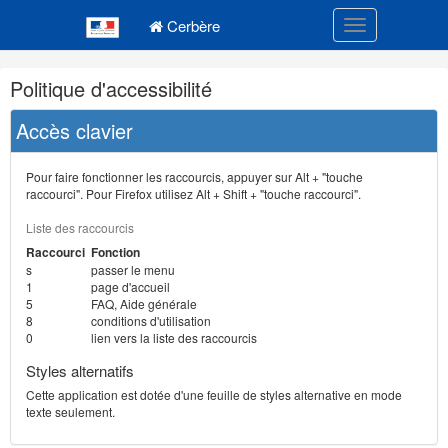
Navigation
Menu principal
principale
Cerbère
Toggle navigatio
Navigation
Politique d'accessibilité
et
outils
Accès clavier
annexes
Pour faire fonctionner les raccourcis, appuyer sur Alt + "touche
raccourci". Pour Firefox utilisez Alt + Shift + "touche raccourci".
Liste des raccourcis
Raccourci
Fonction
s
passer le menu
1
page d'accueil
5
FAQ, Aide générale
8
conditions d'utilisation
0
lien vers la liste des raccourcis
Styles alternatifs
Cette application est dotée d'une feuille de styles alternative en mode
texte seulement.