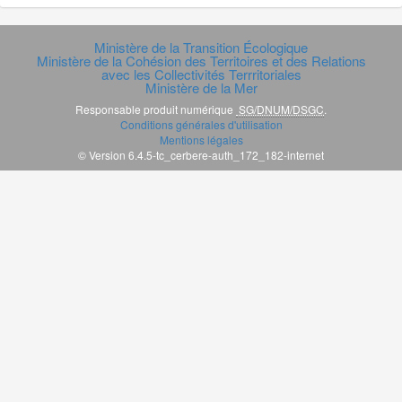
Ministère de la Transition Écologique
Ministère de la Cohésion des Territoires et des Relations
avec les Collectivités Terrritoriales
Ministère de la Mer
Responsable produit numérique
SG/DNUM/DSGC
.
Conditions générales d'utilisation
Mentions légales
© Version 6.4.5-tc_cerbere-auth_172_182-internet