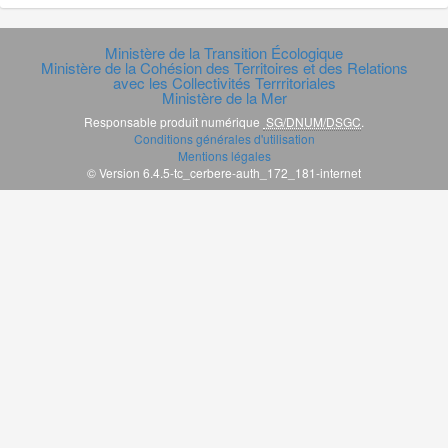
Ministère de la Transition Écologique
Ministère de la Cohésion des Territoires et des Relations
avec les Collectivités Terrritoriales
Ministère de la Mer
Responsable produit numérique
SG/DNUM/DSGC
.
Conditions générales d'utilisation
Mentions légales
© Version 6.4.5-tc_cerbere-auth_172_181-internet