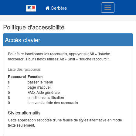
Navigation
Menu principal
principale
Cerbère
Toggle navigatio
Navigation
Politique d'accessibilité
et
outils
Accès clavier
annexes
Pour faire fonctionner les raccourcis, appuyer sur Alt + "touche
raccourci". Pour Firefox utilisez Alt + Shift + "touche raccourci".
Liste des raccourcis
Raccourci
Fonction
s
passer le menu
1
page d'accueil
5
FAQ, Aide générale
8
conditions d'utilisation
0
lien vers la liste des raccourcis
Styles alternatifs
Cette application est dotée d'une feuille de styles alternative en mode
texte seulement.