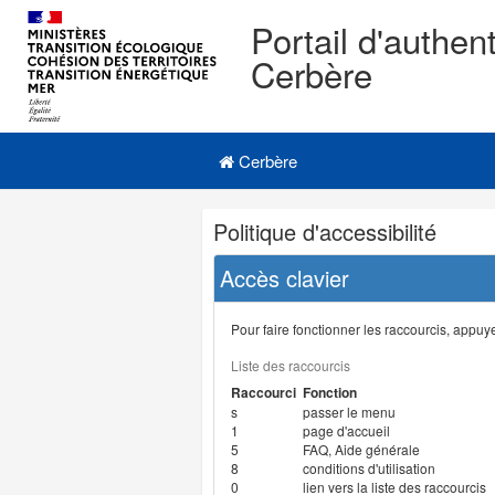
Portail d'authent
Cerbère
Navigation
Menu principal
principale
Cerbère
Navigation
Politique d'accessibilité
et
outils
Accès clavier
annexes
Pour faire fonctionner les raccourcis, appuyer
Liste des raccourcis
Raccourci
Fonction
s
passer le menu
1
page d'accueil
5
FAQ, Aide générale
8
conditions d'utilisation
0
lien vers la liste des raccourcis