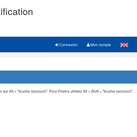
ification
Connexion
Mon compte
 sur Alt + "touche raccourci". Pour Firefox utilisez Alt + Shift + "touche raccourci".