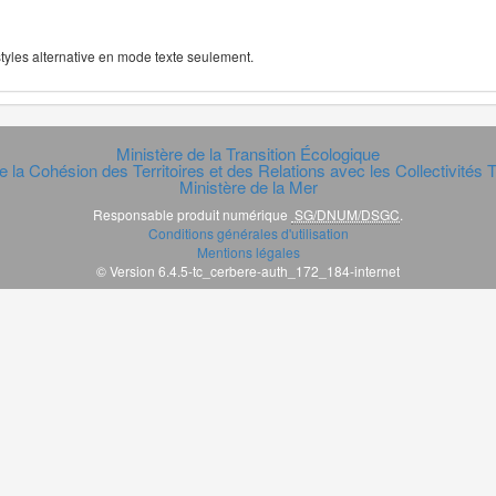
 styles alternative en mode texte seulement.
Ministère de la Transition Écologique
e la Cohésion des Territoires et des Relations avec les Collectivités Te
Ministère de la Mer
Responsable produit numérique
SG/DNUM/DSGC
.
Conditions générales d'utilisation
Mentions légales
© Version 6.4.5-tc_cerbere-auth_172_184-internet