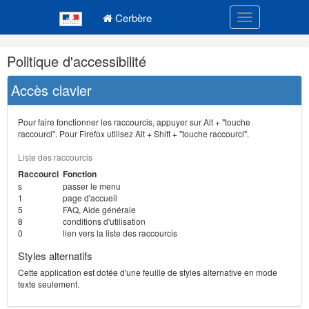
Navigation
Menu principal
principale
Cerbère
Toggle navigatio
Navigation
Politique d'accessibilité
et
outils
Accès clavier
annexes
Pour faire fonctionner les raccourcis, appuyer sur Alt + "touche
raccourci". Pour Firefox utilisez Alt + Shift + "touche raccourci".
Liste des raccourcis
Raccourci
Fonction
s
passer le menu
1
page d'accueil
5
FAQ, Aide générale
8
conditions d'utilisation
0
lien vers la liste des raccourcis
Styles alternatifs
Cette application est dotée d'une feuille de styles alternative en mode
texte seulement.