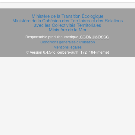
Ministère de la Transition Écologique
Ministère de la Cohésion des Territoires et des Relations
avec les Collectivités Terrritoriales
Ministère de la Mer
Responsable produit numérique
SG/DNUM/DSGC
.
Conditions générales d'utilisation
Mentions légales
© Version 6.4.5-tc_cerbere-auth_172_184-internet