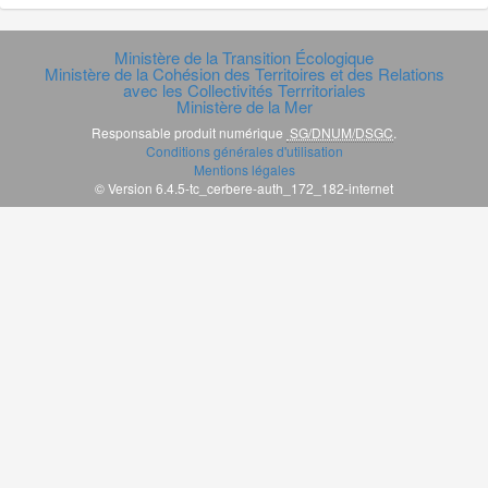
Ministère de la Transition Écologique
Ministère de la Cohésion des Territoires et des Relations
avec les Collectivités Terrritoriales
Ministère de la Mer
Responsable produit numérique
SG/DNUM/DSGC
.
Conditions générales d'utilisation
Mentions légales
© Version 6.4.5-tc_cerbere-auth_172_182-internet