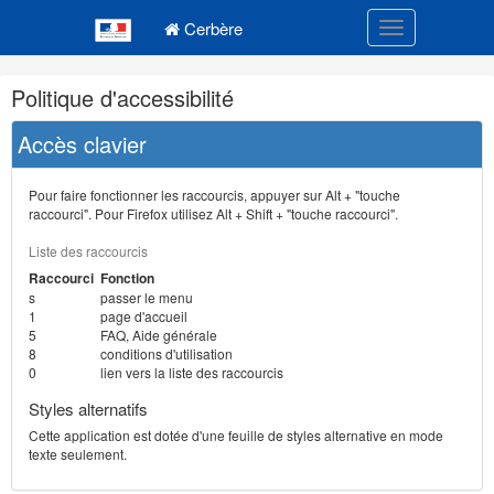
Navigation
Menu principal
principale
Cerbère
Toggle navigatio
Navigation
Politique d'accessibilité
et
outils
Accès clavier
annexes
Pour faire fonctionner les raccourcis, appuyer sur Alt + "touche
raccourci". Pour Firefox utilisez Alt + Shift + "touche raccourci".
Liste des raccourcis
Raccourci
Fonction
s
passer le menu
1
page d'accueil
5
FAQ, Aide générale
8
conditions d'utilisation
0
lien vers la liste des raccourcis
Styles alternatifs
Cette application est dotée d'une feuille de styles alternative en mode
texte seulement.