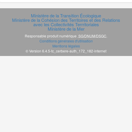
Ministère de la Transition Écologique
Ministère de la Cohésion des Territoires et des Relations
avec les Collectivités Terrritoriales
Ministère de la Mer
Responsable produit numérique
SG/DNUM/DSGC
.
Conditions générales d'utilisation
Mentions légales
© Version 6.4.5-tc_cerbere-auth_172_182-internet