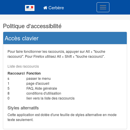
Navigation
Menu principal
principale
Cerbère
Toggle navigatio
Navigation
Politique d'accessibilité
et
outils
Accès clavier
annexes
Pour faire fonctionner les raccourcis, appuyer sur Alt + "touche
raccourci". Pour Firefox utilisez Alt + Shift + "touche raccourci".
Liste des raccourcis
Raccourci
Fonction
s
passer le menu
1
page d'accueil
5
FAQ, Aide générale
8
conditions d'utilisation
0
lien vers la liste des raccourcis
Styles alternatifs
Cette application est dotée d'une feuille de styles alternative en mode
texte seulement.