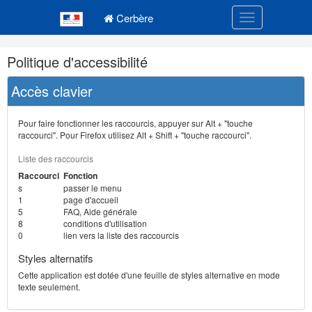
Navigation
Menu principal
principale
Cerbère
Toggle navigatio
Navigation
Politique d'accessibilité
et
outils
Accès clavier
annexes
Pour faire fonctionner les raccourcis, appuyer sur Alt + "touche
raccourci". Pour Firefox utilisez Alt + Shift + "touche raccourci".
Liste des raccourcis
Raccourci
Fonction
s
passer le menu
1
page d'accueil
5
FAQ, Aide générale
8
conditions d'utilisation
0
lien vers la liste des raccourcis
Styles alternatifs
Cette application est dotée d'une feuille de styles alternative en mode
texte seulement.