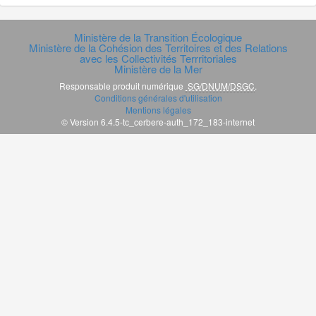
Ministère de la Transition Écologique
Ministère de la Cohésion des Territoires et des Relations
avec les Collectivités Terrritoriales
Ministère de la Mer
Responsable produit numérique
SG/DNUM/DSGC
.
Conditions générales d'utilisation
Mentions légales
© Version 6.4.5-tc_cerbere-auth_172_183-internet