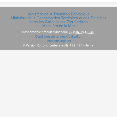
Ministère de la Transition Écologique
Ministère de la Cohésion des Territoires et des Relations
avec les Collectivités Terrritoriales
Ministère de la Mer
Responsable produit numérique
SG/DNUM/DSGC
.
Conditions générales d'utilisation
Mentions légales
© Version 6.4.5-tc_cerbere-auth_172_184-internet