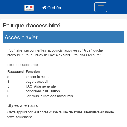
Navigation
Menu principal
principale
Cerbère
Toggle navigatio
Navigation
Politique d'accessibilité
et
outils
Accès clavier
annexes
Pour faire fonctionner les raccourcis, appuyer sur Alt + "touche
raccourci". Pour Firefox utilisez Alt + Shift + "touche raccourci".
Liste des raccourcis
Raccourci
Fonction
s
passer le menu
1
page d'accueil
5
FAQ, Aide générale
8
conditions d'utilisation
0
lien vers la liste des raccourcis
Styles alternatifs
Cette application est dotée d'une feuille de styles alternative en mode
texte seulement.