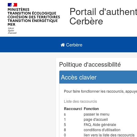
Portail d'authent
Cerbère
Navigation
Menu principal
principale
Cerbère
Navigation
Politique d'accessibilité
et
outils
Accès clavier
annexes
Pour faire fonctionner les raccourcis, appuyer
Liste des raccourcis
Raccourci
Fonction
s
passer le menu
1
page d'accueil
5
FAQ, Aide générale
8
conditions d'utilisation
0
lien vers la liste des raccourcis