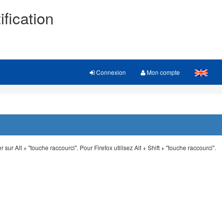
ification
Connexion
Mon compte
 sur Alt + "touche raccourci". Pour Firefox utilisez Alt + Shift + "touche raccourci".