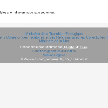
 styles alternative en mode texte seulement.
Ministère de la Transition Écologique
e la Cohésion des Territoires et des Relations avec les Collectivités Te
Ministère de la Mer
Responsable produit numérique
SG/DNUM/DSGC
.
Conditions générales d'utilisation
Mentions légales
© Version 6.4.5-tc_cerbere-auth_172_181-internet